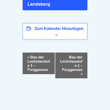
Landsberg
Zum Kalender Hinzufügen
V
«
Bau der
Bau der
Lechstaustuf
Lechstaustuf
e
e 1 –
e 1 –
Forggensee
Forggensee
r
»
a
n
s