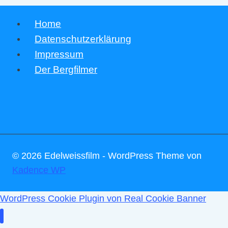
t
a
Home
Datenschutzerklärung
l
Impressum
t
Der Bergfilmer
u
n
g
-
N
© 2026 Edelweissfilm - WordPress Theme von
Kadence WP
a
v
WordPress Cookie Plugin von Real Cookie Banner
i