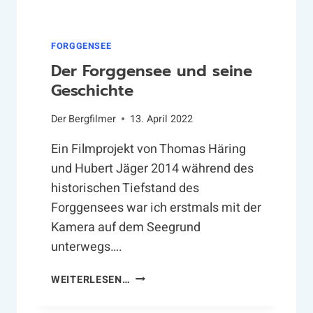
A
T
H
FORGGENSEE
V
Der Forggensee und seine
A
Geschichte
L
L
Der
Bergfilmer
13. April 2022
E
Y
Ein Filmprojekt von Thomas Häring
und Hubert Jäger 2014 während des
historischen Tiefstand des
Forggensees war ich erstmals mit der
Kamera auf dem Seegrund
unterwegs….
D
WEITERLESEN…
E
R