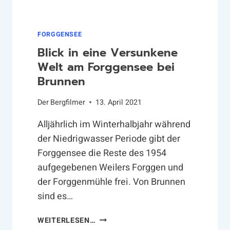
F
O
R
FORGGENSEE
G
Blick in eine Versunkene
G
Welt am Forggensee bei
E
Brunnen
N
S
Der
Bergfilmer
13. April 2021
E
E
Alljährlich im Winterhalbjahr während
der Niedrigwasser Periode gibt der
Forggensee die Reste des 1954
aufgegebenen Weilers Forggen und
der Forggenmühle frei. Von Brunnen
sind es…
B
WEITERLESEN…