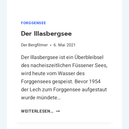
E
R
S
C
FORGGENSEE
H
Der Illasbergsee
I
C
Der
Bergfilmer
6. Mai 2021
H
T
Der Illasbergsee ist ein Überbleibsel
E
des nacheiszeitlichen Füssener Sees,
N
wird heute vom Wasser des
Forggensees gespeist. Bevor 1954
der Lech zum Forggensee aufgestaut
wurde mündete…
D
WEITERLESEN…
E
R