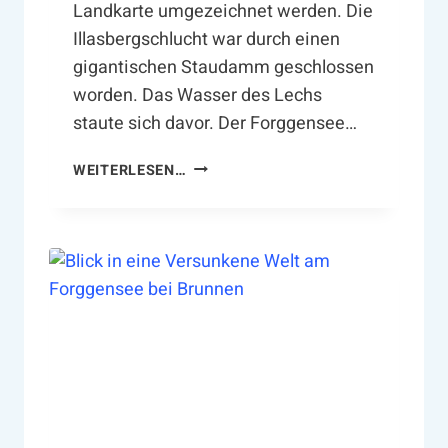
Landkarte umgezeichnet werden. Die
Illasbergschlucht war durch einen
gigantischen Staudamm geschlossen
worden. Das Wasser des Lechs
staute sich davor. Der Forggensee…
S
WEITERLESEN…
P
U
R
E
N
S
U
C
H
E
I
M