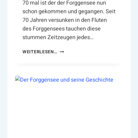
70 mal ist der der Forggensee nun
schon gekommen und gegangen. Seit
70 Jahren versunken in den Fluten
des Forggensees tauchen diese
stummen Zeitzeugen jedes…
O
WEITERLESEN…
S
T
A
L
L
G
Ä
U
E
R
D
E