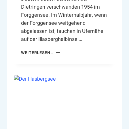
E
Dietringen verschwanden 1954 im
S
Forggensee. Im Winterhalbjahr, wenn
C
H
der Forggensee weitgehend
I
abgelassen ist, tauchen in Ufernähe
C
auf der Illasberghalbinsel…
H
T
D
WEITERLESEN…
E
E
U
T
E
N
H
A
U
S
E
N