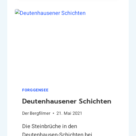
F
O
R
G
G
E
N
S
E
E
U
N
D
FORGGENSEE
S
Deutenhausener Schichten
E
I
Der
Bergfilmer
21. Mai 2021
N
E
Die Steinbrüche in den
G
Deutenhausen-Schichten bei