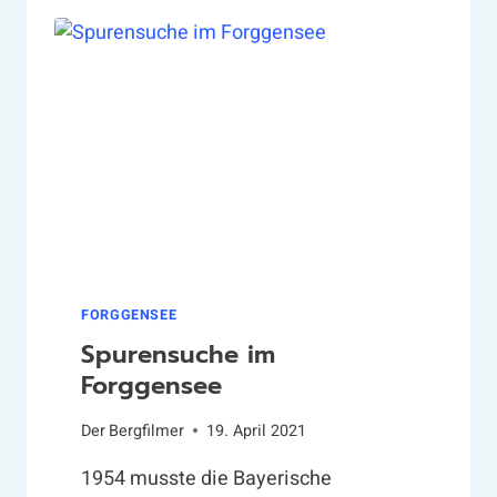
I
L
L
A
S
B
E
R
G
S
E
E
FORGGENSEE
Spurensuche im
Forggensee
Der
Bergfilmer
19. April 2021
1954 musste die Bayerische