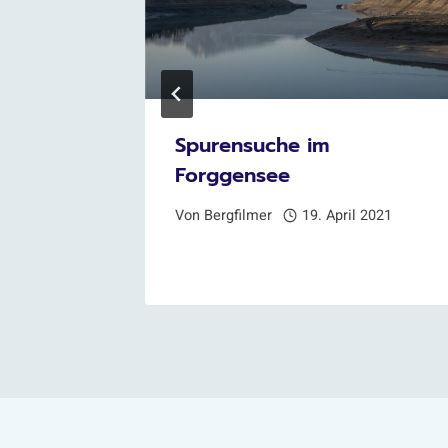
Valley
Spurensuche im
Forggensee
 2024
Von
Bergfilmer
19. April 2021