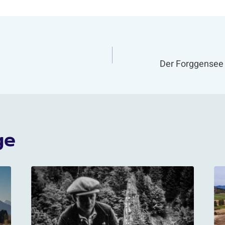
avigation
Der Forggensee 
ge