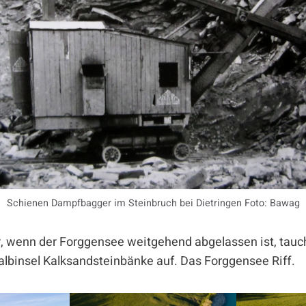
Schienen Dampfbagger im Steinbruch bei Dietringen Foto: Bawag
r, wenn der Forggensee weitgehend abgelassen ist, tauc
halbinsel Kalksandsteinbänke auf. Das Forggensee Riff.