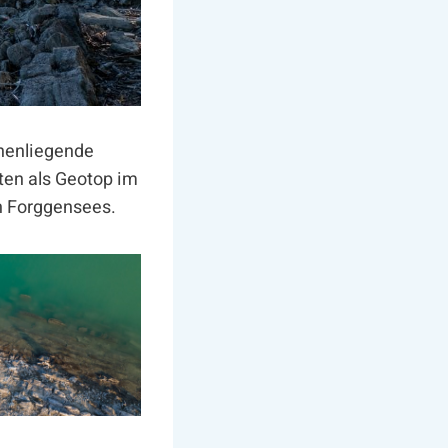
chenliegende
ten als Geotop im
n Forggensees.