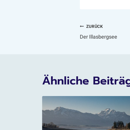
Beitragsn
ZURÜCK
Der Illasbergsee
Ähnliche Beiträ