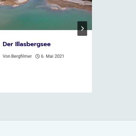
Der Illasbergsee
Blick i
Welt a
Von
Bergfilmer
6. Mai 2021
Brunne
Von
Bergfi